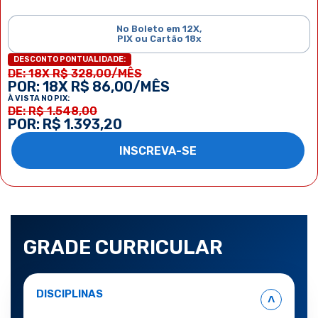
No Boleto em 12X,
PIX ou Cartão 18x
DESCONTO PONTUALIDADE:
DE: 18X R$ 328,00/MÊS
POR: 18X R$ 86,00/MÊS
À VISTA NO PIX:
DE: R$ 1.548,00
POR: R$ 1.393,20
INSCREVA-SE
GRADE CURRICULAR
DISCIPLINAS
˄