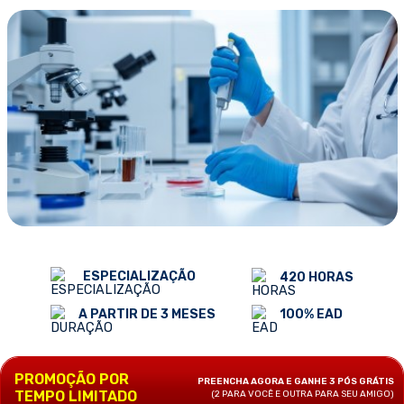
ESPECIALIZAÇÃO
420 HORAS
100% EAD
A PARTIR DE 3 MESES
PROMOÇÃO POR
PREENCHA AGORA E GANHE 3 PÓS GRÁTIS
TEMPO LIMITADO
(2 PARA VOCÊ E OUTRA PARA SEU AMIGO)