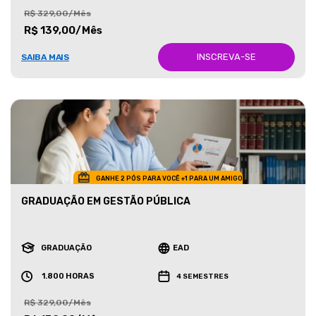
R$ 329,00/Mês
R$ 139,00/Mês
INSCREVA-SE
SAIBA MAIS
GANHE 2 PÓS PARA VOCÊ +1 PARA UM AMIGO
GRADUAÇÃO EM GESTÃO PÚBLICA
GRADUAÇÃO
EAD
1.800 HORAS
4 SEMESTRES
R$ 329,00/Mês