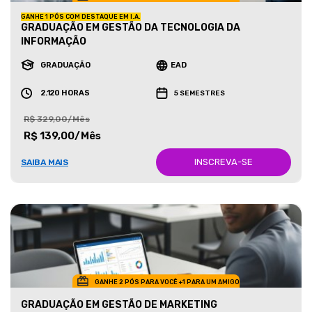
GANHE 1 PÓS COM DESTAQUE EM I.A.
GRADUAÇÃO EM GESTÃO DA TECNOLOGIA DA
INFORMAÇÃO
GRADUAÇÃO
EAD
2.120 HORAS
5 SEMESTRES
R$ 329,00/Mês
R$ 139,00/Mês
INSCREVA-SE
SAIBA MAIS
GANHE 2 PÓS PARA VOCÊ +1 PARA UM AMIGO
GRADUAÇÃO EM GESTÃO DE MARKETING