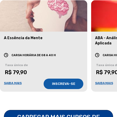
A Essência da Mente
ABA - Anál
Aplicada
CARGA HORÁRIA DE 08 A 40 H
CARGA HO
Taxa única de
Taxa única 
R$ 79,90
R$ 79,9
SAIBA MAIS
SAIBA MAIS
INSCREVA-SE
CARREGAR MAIS CURSOS DE