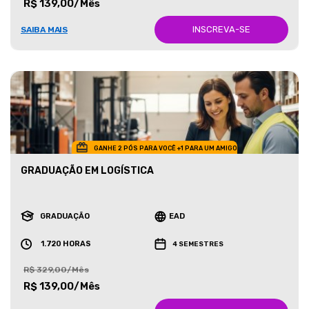
R$ 139,00/Mês
INSCREVA-SE
SAIBA MAIS
GANHE 2 PÓS PARA VOCÊ +1 PARA UM AMIGO
GRADUAÇÃO EM LOGÍSTICA
GRADUAÇÃO
EAD
1.720 HORAS
4 SEMESTRES
R$ 329,00/Mês
R$ 139,00/Mês