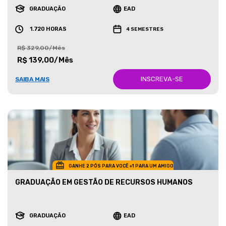
GRADUAÇÃO
EAD
1.720 HORAS
4 SEMESTRES
R$ 329,00/Mês
R$ 139,00/Mês
INSCREVA-SE
SAIBA MAIS
GANHE 2 PÓS PARA VOCÊ +1 PARA UM AMIGO
GRADUAÇÃO EM GESTÃO DE RECURSOS HUMANOS
GRADUAÇÃO
EAD