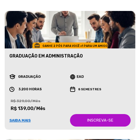
GANHE 2 PÓS PARA VOCÊ +1 PARA UM AMIGO
GRADUAÇÃO EM ADMINISTRAÇÃO
GRADUAÇÃO
EAD
3.200 HORAS
8 SEMESTRES
R$ 329,00/Mês
R$ 139,00/Mês
INSCREVA-SE
SAIBA MAIS