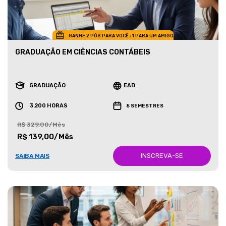
GANHE 2 PÓS PARA VOCÊ +1 PARA UM AMIGO
GRADUAÇÃO EM CIÊNCIAS CONTÁBEIS
GRADUAÇÃO
EAD
3.200 HORAS
8 SEMESTRES
R$ 329,00/Mês
R$ 139,00/Mês
INSCREVA-SE
SAIBA MAIS