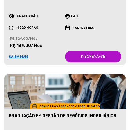
GRADUAÇÃO
EAD
1.720 HORAS
4 SEMESTRES
R$ 329,00/Mês
R$ 139,00/Mês
INSCREVA-SE
SAIBA MAIS
GANHE 2 PÓS PARA VOCÊ +1 PARA UM AMIGO
GRADUAÇÃO EM GESTÃO DE NEGÓCIOS IMOBILIÁRIOS