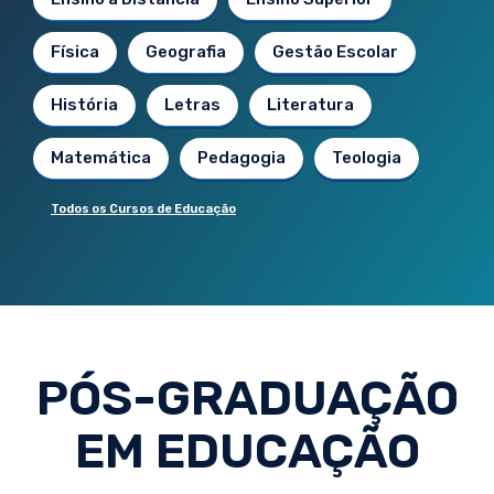
Física
Geografia
Gestão Escolar
História
Letras
Literatura
Matemática
Pedagogia
Teologia
Todos os Cursos de Educação
PÓS-GRADUAÇÃO
EM EDUCAÇÃO