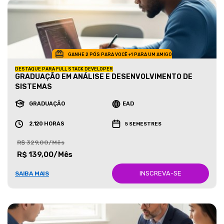
GANHE 2 PÓS PARA VOCÊ +1 PARA UM AMIGO
DESTAQUE PARA FULL STACK DEVELOPER
GRADUAÇÃO EM ANÁLISE E DESENVOLVIMENTO DE
SISTEMAS
GRADUAÇÃO
EAD
2.120 HORAS
5 SEMESTRES
R$ 329,00/Mês
R$ 139,00/Mês
INSCREVA-SE
SAIBA MAIS