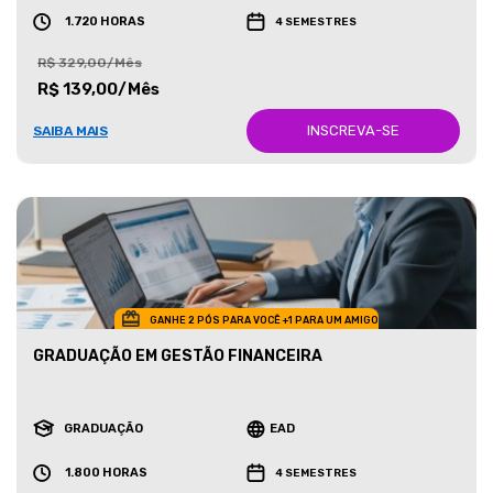
1.720 HORAS
4 SEMESTRES
R$ 329,00/Mês
R$ 139,00/Mês
INSCREVA-SE
SAIBA MAIS
GANHE 2 PÓS PARA VOCÊ +1 PARA UM AMIGO
GRADUAÇÃO EM GESTÃO FINANCEIRA
GRADUAÇÃO
EAD
1.800 HORAS
4 SEMESTRES