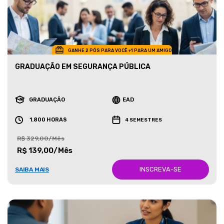
GANHE 2 PÓS PARA VOCÊ +1 PARA UM AMIGO
GRADUAÇÃO EM SEGURANÇA PÚBLICA
GRADUAÇÃO
EAD
1.800 HORAS
4 SEMESTRES
R$ 329,00/Mês
R$ 139,00/Mês
INSCREVA-SE
SAIBA MAIS