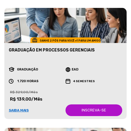
GANHE 2 PÓS PARA VOCÊ +1 PARA UM AMIGO
GRADUAÇÃO EM PROCESSOS GERENCIAIS
GRADUAÇÃO
EAD
1.720 HORAS
4 SEMESTRES
R$ 329,00/Mês
R$ 139,00/Mês
INSCREVA-SE
SAIBA MAIS