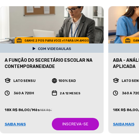
GANHE 2 POS PARA VOCE +1 PARA UM AMIGO
GAN
COM VIDEOAULAS
A FUNÇÃO DO SECRETÁRIO ESCOLAR NA
ABA - ANÁ
CONTEMPORANEIDADE
APLICADA
LATO SENSU
100% EAD
LATO SE
360 A 720H
360 A 72
2 A 12 MESES
18X R$ 86,00/Mês
18X R$ 86,0
18X R$ 387,00/Mês
INSCREVA-SE
SAIBA MAIS
SAIBA MAIS