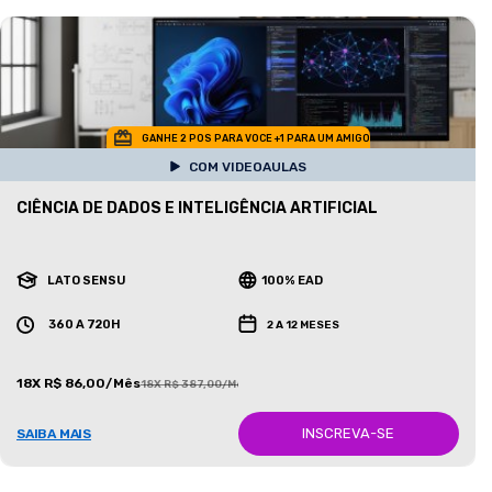
GANHE 2 POS PARA VOCE +1 PARA UM AMIGO
COM VIDEOAULAS
CIÊNCIA DE DADOS E INTELIGÊNCIA ARTIFICIAL
LATO SENSU
100% EAD
360 A 720H
2 A 12 MESES
18X R$ 86,00/Mês
18X R$ 387,00/Mês
INSCREVA-SE
SAIBA MAIS