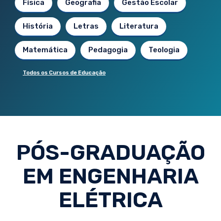
Física
Geografia
Gestão Escolar
História
Letras
Literatura
Matemática
Pedagogia
Teologia
Todos os Cursos de Educação
PÓS-GRADUAÇÃO
EM ENGENHARIA
ELÉTRICA