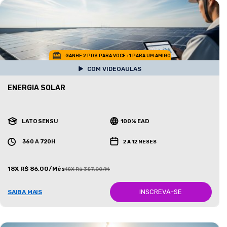
GANHE 2 POS PARA VOCE +1 PARA UM AMIGO
COM VIDEOAULAS
ENERGIA SOLAR
LATO SENSU
100% EAD
360 A 720H
2 A 12 MESES
18X R$ 86,00/Mês
18X R$ 387,00/Mês
INSCREVA-SE
SAIBA MAIS