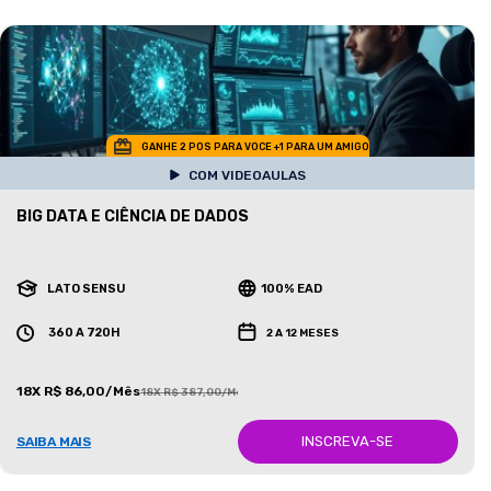
GANHE 2 POS PARA VOCE +1 PARA UM AMIGO
COM VIDEOAULAS
BIG DATA E CIÊNCIA DE DADOS
LATO SENSU
100% EAD
360 A 720H
2 A 12 MESES
18X R$ 86,00/Mês
18X R$ 387,00/Mês
INSCREVA-SE
SAIBA MAIS