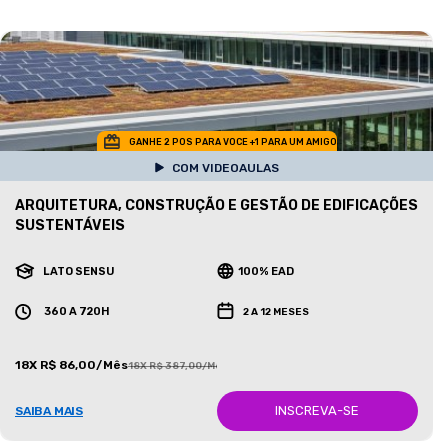
GANHE 2 POS PARA VOCE +1 PARA UM AMIGO
COM VIDEOAULAS
ARQUITETURA, CONSTRUÇÃO E GESTÃO DE EDIFICAÇÕES
SUSTENTÁVEIS
LATO SENSU
100% EAD
360 A 720H
2 A 12 MESES
18X R$ 86,00/Mês
18X R$ 387,00/Mês
INSCREVA-SE
SAIBA MAIS