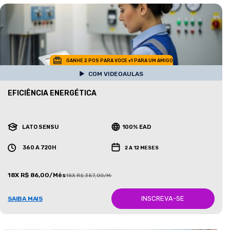
GANHE 2 POS PARA VOCE +1 PARA UM AMIGO
COM VIDEOAULAS
EFICIÊNCIA ENERGÉTICA
LATO SENSU
100% EAD
360 A 720H
2 A 12 MESES
18X R$ 86,00/Mês
18X R$ 387,00/Mês
INSCREVA-SE
SAIBA MAIS