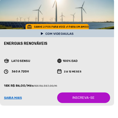
GANHE 2 POS PARA VOCE +1 PARA UM AMIGO
COM VIDEOAULAS
ENERGIAS RENOVÁVEIS
LATO SENSU
100% EAD
360 A 720H
2 A 12 MESES
18X R$ 86,00/Mês
18X R$ 387,00/Mês
INSCREVA-SE
SAIBA MAIS