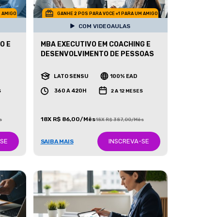
M AMIGO
GANHE 2 POS PARA VOCE +1 PARA UM AMIGO
COM VIDEOAULAS
O E
MBA EXECUTIVO EM COACHING E
DESENVOLVIMENTO DE PESSOAS
LATO SENSU
100% EAD
360 A 420H
S
2 A 12 MESES
18X R$ 86,00/Mês
s
18X R$ 387,00/Mês
-SE
INSCREVA-SE
SAIBA MAIS