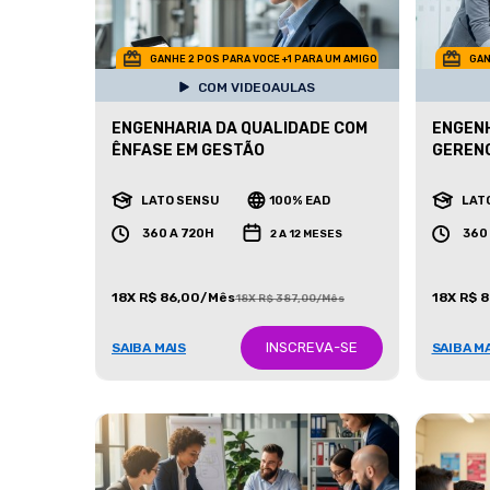
GANHE 2 POS PARA VOCE +1 PARA UM AMIGO
GAN
COM VIDEOAULAS
ENGENHARIA DA QUALIDADE COM
ENGENH
ÊNFASE EM GESTÃO
GEREN
LATO SENSU
100% EAD
LAT
360 A 720H
360
2 A 12 MESES
18X R$ 86,00/Mês
18X R$ 
18X R$ 387,00/Mês
INSCREVA-SE
SAIBA MAIS
SAIBA M