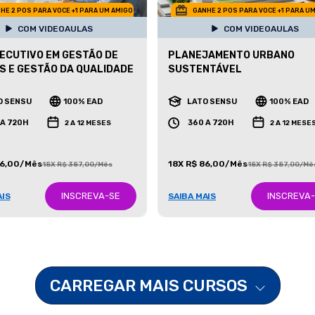
HE 2 POS PARA VOCE +1 PARA UM AMIGO
GANHE 2 POS PARA VOCE +1 PARA U
COM VIDEOAULAS
COM VIDEOAULAS
ECUTIVO EM GESTÃO DE
PLANEJAMENTO URBANO
S E GESTÃO DA QUALIDADE
SUSTENTÁVEL
O SENSU
100% EAD
LATO SENSU
100% EAD
 A 720H
360 A 720H
2 A 12 MESES
2 A 12 MESE
86,00/Mês
18X R$ 86,00/Mês
18X R$ 387,00/Mês
18X R$ 387,00/Mê
INSCREVA-SE
INSCREVA
AIS
SAIBA MAIS
CARREGAR MAIS CURSOS