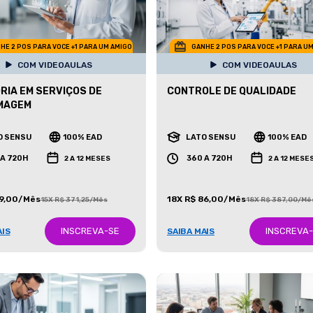
HE 2 POS PARA VOCE +1 PARA UM AMIGO
GANHE 2 POS PARA VOCE +1 PARA U
COM VIDEOAULAS
COM VIDEOAULAS
RIA EM SERVIÇOS DE
CONTROLE DE QUALIDADE
MAGEM
O SENSU
100% EAD
LATO SENSU
100% EAD
 A 720H
360 A 720H
2 A 12 MESES
2 A 12 MESE
99,00/Mês
18X R$ 86,00/Mês
15X R$ 371,25/Mês
18X R$ 387,00/Mê
INSCREVA-SE
INSCREVA
AIS
SAIBA MAIS