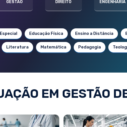
GESTÃO
DIREITO
ENGENHARIA
Especial
Educação Física
Ensino a Distância
Literatura
Matemática
Pedagogia
Teolog
AÇÃO EM GESTÃO D