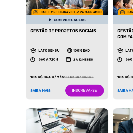
GANHE 2 POS PARA VOCE +1 PARA UM AMIGO
GAN
COM VIDEOAULAS
GESTÃO DE PROJETOS SOCIAIS
GESTÃO
COM FA
LATO SENSU
100% EAD
LAT
360 A 720H
360
2 A 12 MESES
18X R$ 86,00/Mês
18X R$ 
18X R$ 387,00/Mês
INSCREVA-SE
SAIBA MAIS
SAIBA M