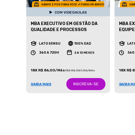
GANHE 2 POS PARA VOCE +1 PARA UM AMIGO
GAN
COM VIDEOAULAS
MBA EXECUTIVO EM GESTÃO DA
MBA EX
QUALIDADE E PROCESSOS
EQUIPE
LATO SENSU
100% EAD
LAT
360 A 720H
360
2 A 12 MESES
18X R$ 86,00/Mês
18X R$ 
18X R$ 387,00/Mês
INSCREVA-SE
SAIBA MAIS
SAIBA M