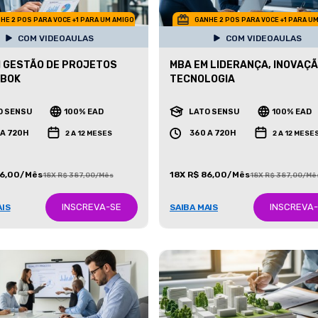
HE 2 POS PARA VOCE +1 PARA UM AMIGO
GANHE 2 POS PARA VOCE +1 PARA U
COM VIDEOAULAS
COM VIDEOAULAS
 GESTÃO DE PROJETOS
MBA EM LIDERANÇA, INOVAÇÃ
MBOK
TECNOLOGIA
O SENSU
100% EAD
LATO SENSU
100% EAD
 A 720H
360 A 720H
2 A 12 MESES
2 A 12 MESE
86,00/Mês
18X R$ 86,00/Mês
18X R$ 387,00/Mês
18X R$ 387,00/Mê
INSCREVA-SE
INSCREVA
AIS
SAIBA MAIS