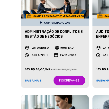
GANHE 2 POS PARA VOCE +1 PARA UM AMIGO
GAN
COM VIDEOAULAS
ADMINISTRAÇÃO DE CONFLITOS E
AUDITO
GESTÃO DE NEGÓCIOS
ENFER
LATO SENSU
100% EAD
LAT
360 A 720H
360
2 A 12 MESES
18X R$ 86,00/Mês
15X R$ 
18X R$ 387,00/Mês
INSCREVA-SE
SAIBA MAIS
SAIBA M