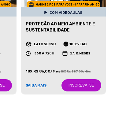
M AMIGO
GANHE 2 POS PARA VOCE +1 PARA UM AMIGO
COM VIDEOAULAS
PROTEÇÃO AO MEIO AMBIENTE E
SUSTENTABILIDADE
LATO SENSU
100% EAD
360 A 720H
S
2 A 12 MESES
18X R$ 86,00/Mês
s
18X R$ 387,00/Mês
-SE
INSCREVA-SE
SAIBA MAIS