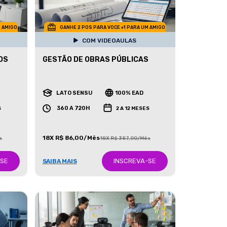
M AMIGO
GANHE 2 POS PARA VOCE +1 PARA UM AMIGO
COM VIDEOAULAS
OS
GESTÃO DE OBRAS PÚBLICAS
LATO SENSU
100% EAD
360 A 720H
S
2 A 12 MESES
18X R$ 86,00/Mês
s
18X R$ 387,00/Mês
-SE
INSCREVA-SE
SAIBA MAIS