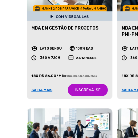
GANHE 2 POS PARA VOCE +1 PARA UM AMIGO
GAN
COM VIDEOAULAS
MBA EM GESTÃO DE PROJETOS
MBA EM
PMI-P
LATO SENSU
100% EAD
LAT
360 A 720H
360
2 A 12 MESES
18X R$ 86,00/Mês
18X R$ 
18X R$ 387,00/Mês
INSCREVA-SE
SAIBA MAIS
SAIBA M