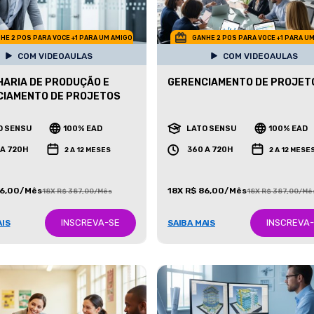
HE 2 POS PARA VOCE +1 PARA UM AMIGO
GANHE 2 POS PARA VOCE +1 PARA U
COM VIDEOAULAS
COM VIDEOAULAS
ARIA DE PRODUÇÃO E
GERENCIAMENTO DE PROJET
CIAMENTO DE PROJETOS
O SENSU
100% EAD
LATO SENSU
100% EAD
 A 720H
360 A 720H
2 A 12 MESES
2 A 12 MESE
86,00/Mês
18X R$ 86,00/Mês
18X R$ 387,00/Mês
18X R$ 387,00/Mê
INSCREVA-SE
INSCREVA
AIS
SAIBA MAIS