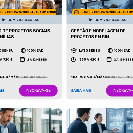
HE 2 POS PARA VOCE +1 PARA UM AMIGO
GANHE 2 POS PARA VOCE +1 PARA U
COM VIDEOAULAS
COM VIDEOAULAS
 DE PROJETOS SOCIAIS
GESTÃO E MODELAGEM DE
MÍLIAS
PROJETOS EM BIM
O SENSU
100% EAD
LATO SENSU
100% EAD
 A 720H
360 A 420H
2 A 12 MESES
2 A 12 MESE
86,00/Mês
18X R$ 86,00/Mês
18X R$ 387,00/Mês
18X R$ 387,00/Mê
INSCREVA-SE
INSCREVA
AIS
SAIBA MAIS