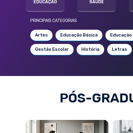
EDUCAÇÃO
SAÚDE
PRINCIPAIS CATEGORIAS
Artes
Educação Básica
Educação 
Gestão Escolar
História
Letras
PÓS-GRADU