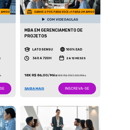
M AMIGO
GANHE 2 POS PARA VOCE +1 PARA UM AMIGO
COM VIDEOAULAS
MBA EM GERENCIAMENTO DE
PROJETOS
LATO SENSU
100% EAD
360 A 720H
S
2 A 12 MESES
18X R$ 86,00/Mês
s
18X R$ 387,00/Mês
-SE
INSCREVA-SE
SAIBA MAIS