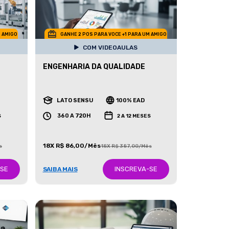
M AMIGO
GANHE 2 POS PARA VOCE +1 PARA UM AMIGO
COM VIDEOAULAS
ENGENHARIA DA QUALIDADE
LATO SENSU
100% EAD
360 A 720H
S
2 A 12 MESES
18X R$ 86,00/Mês
s
18X R$ 387,00/Mês
-SE
INSCREVA-SE
SAIBA MAIS