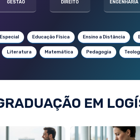
GESTÃO
DIREITO
ENGENHARIA
Especial
Educação Física
Ensino a Distância
Literatura
Matemática
Pedagogia
Teolog
GRADUAÇÃO EM LOGÍ