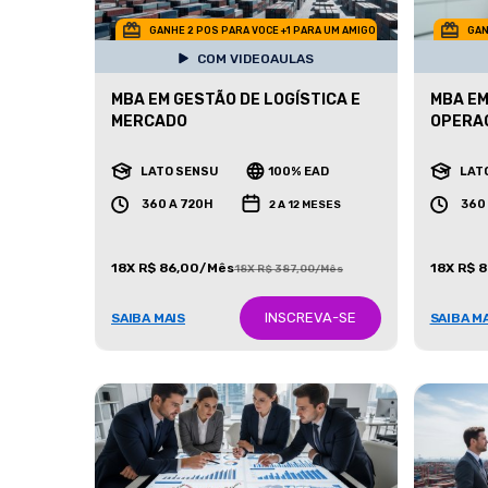
GANHE 2 POS PARA VOCE +1 PARA UM AMIGO
GAN
COM VIDEOAULAS
MBA EM GESTÃO DE LOGÍSTICA E
MBA EM
MERCADO
OPERA
LATO SENSU
100% EAD
LAT
360 A 720H
360
2 A 12 MESES
18X R$ 86,00/Mês
18X R$ 
18X R$ 387,00/Mês
INSCREVA-SE
SAIBA MAIS
SAIBA M