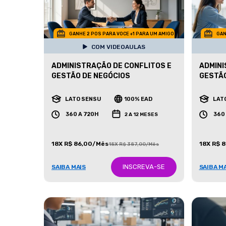
GANHE 2 POS PARA VOCE +1 PARA UM AMIGO
GAN
COM VIDEOAULAS
ADMINISTRAÇÃO DE CONFLITOS E
ADMINI
GESTÃO DE NEGÓCIOS
GESTÃ
LATO SENSU
100% EAD
LAT
360 A 720H
360
2 A 12 MESES
18X R$ 86,00/Mês
18X R$ 
18X R$ 387,00/Mês
INSCREVA-SE
SAIBA MAIS
SAIBA M