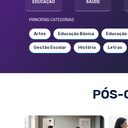
EDUCAÇÃO
SAÚDE
PRINCIPAIS CATEGORIAS
Artes
Educação Básica
Educação 
Gestão Escolar
História
Letras
PÓS-