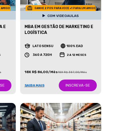
M AMIGO
GANHE 2 POS PARA VOCE +1 PARA UM AMIGO
COM VIDEOAULAS
A E
MBA EM GESTÃO DE MARKETING E
LOGÍSTICA
LATO SENSU
100% EAD
360 A 720H
S
2 A 12 MESES
18X R$ 86,00/Mês
s
18X R$ 387,00/Mês
-SE
INSCREVA-SE
SAIBA MAIS