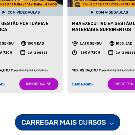
HE 2 POS PARA VOCE +1 PARA UM AMIGO
GANHE 2 POS PARA VOCE +1 PARA U
COM VIDEOAULAS
COM VIDEOAULAS
 GESTÃO PORTUÁRIA E
MBA EXECUTIVO EM GESTÃO 
ICA
MATERIAIS E SUPRIMENTOS
O SENSU
100% EAD
LATO SENSU
100% EAD
 A 720H
360 A 720H
2 A 12 MESES
2 A 12 MESE
86,00/Mês
18X R$ 86,00/Mês
18X R$ 387,00/Mês
18X R$ 387,00/Mê
INSCREVA-SE
INSCREVA
AIS
SAIBA MAIS
CARREGAR MAIS CURSOS