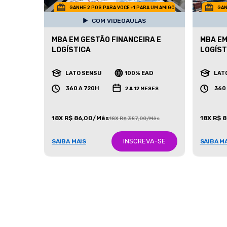
GANHE 2 POS PARA VOCE +1 PARA UM AMIGO
GAN
COM VIDEOAULAS
MBA EM GESTÃO FINANCEIRA E
MBA EM
LOGÍSTICA
LOGÍST
LATO SENSU
100% EAD
LAT
360 A 720H
360
2 A 12 MESES
18X R$ 86,00/Mês
18X R$ 
18X R$ 387,00/Mês
INSCREVA-SE
SAIBA MAIS
SAIBA M