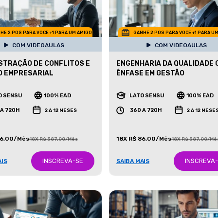
HE 2 POS PARA VOCE +1 PARA UM AMIGO
GANHE 2 POS PARA VOCE +1 PARA U
COM VIDEOAULAS
COM VIDEOAULAS
STRAÇÃO DE CONFLITOS E
ENGENHARIA DA QUALIDADE 
O EMPRESARIAL
ÊNFASE EM GESTÃO
O SENSU
100% EAD
LATO SENSU
100% EAD
 A 720H
360 A 720H
2 A 12 MESES
2 A 12 MESE
86,00/Mês
18X R$ 86,00/Mês
18X R$ 387,00/Mês
18X R$ 387,00/Mê
INSCREVA-SE
INSCREVA
AIS
SAIBA MAIS