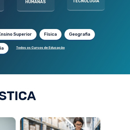
TECNOLOGIA
HUMANAS
Ensino Superior
Física
Geografia
ia
Todos os Cursos de Educação
STICA