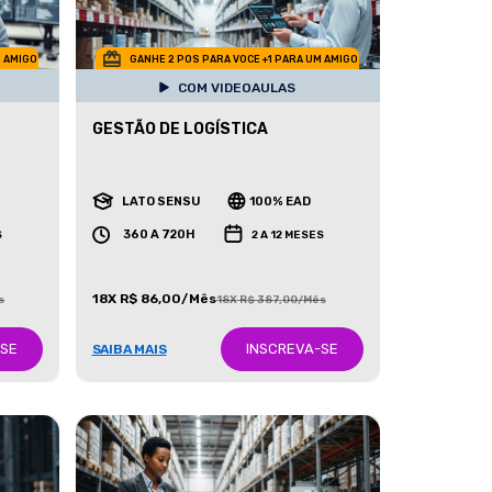
M AMIGO
GANHE 2 POS PARA VOCE +1 PARA UM AMIGO
COM VIDEOAULAS
GESTÃO DE LOGÍSTICA
LATO SENSU
100% EAD
360 A 720H
S
2 A 12 MESES
18X R$ 86,00/Mês
s
18X R$ 387,00/Mês
-SE
INSCREVA-SE
SAIBA MAIS