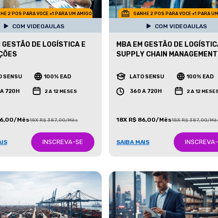
HE 2 POS PARA VOCE +1 PARA UM AMIGO
GANHE 2 POS PARA VOCE +1 PARA U
COM VIDEOAULAS
COM VIDEOAULAS
 GESTÃO DE LOGÍSTICA E
MBA EM GESTÃO DE LOGÍSTIC
ÇÕES
SUPPLY CHAIN MANAGEMENT
O SENSU
100% EAD
LATO SENSU
100% EAD
 A 720H
360 A 720H
2 A 12 MESES
2 A 12 MESE
86,00/Mês
18X R$ 86,00/Mês
18X R$ 387,00/Mês
18X R$ 387,00/Mê
INSCREVA-SE
INSCREVA
AIS
SAIBA MAIS