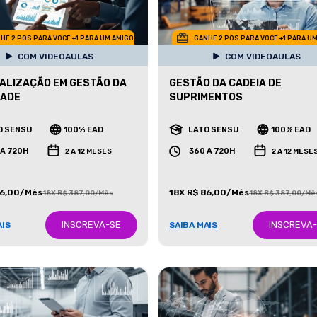
HE 2 POS PARA VOCE +1 PARA UM AMIGO
GANHE 2 POS PARA VOCE +1 PARA U
COM VIDEOAULAS
COM VIDEOAULAS
ALIZAÇÃO EM GESTÃO DA
GESTÃO DA CADEIA DE
DADE
SUPRIMENTOS
O SENSU
100% EAD
LATO SENSU
100% EAD
 A 720H
360 A 720H
2 A 12 MESES
2 A 12 MESE
86,00/Mês
18X R$ 86,00/Mês
18X R$ 387,00/Mês
18X R$ 387,00/Mê
INSCREVA-SE
INSCREVA
AIS
SAIBA MAIS