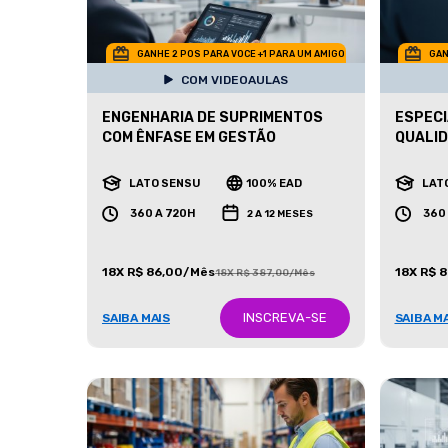
GANHE 2 POS PARA VOCE +1 PARA UM AMIGO
GAN
COM VIDEOAULAS
ENGENHARIA DE SUPRIMENTOS
ESPECI
COM ÊNFASE EM GESTÃO
QUALI
LATO SENSU
100% EAD
LAT
360 A 720H
360
2 A 12 MESES
18X R$ 86,00/Mês
18X R$ 
18X R$ 387,00/Mês
INSCREVA-SE
SAIBA MAIS
SAIBA M