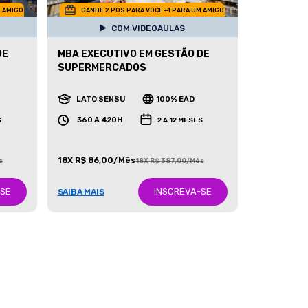
M AMIGO
GANHE 2 POS PARA VOCE +1 PARA UM AMIGO
COM VIDEOAULAS
DE
MBA EXECUTIVO EM GESTÃO DE
SUPERMERCADOS
LATO SENSU
100% EAD
360 A 420H
S
2 A 12 MESES
18X R$ 86,00/Mês
s
18X R$ 387,00/Mês
-SE
INSCREVA-SE
SAIBA MAIS