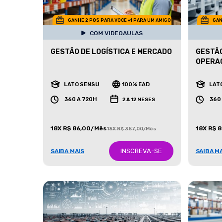
GANHE 2 POS PARA VOCE +1 PARA UM AMIGO
GAN
COM VIDEOAULAS
GESTÃO DE LOGÍSTICA E MERCADO
GESTÃO
OPERA
LATO SENSU
100% EAD
LAT
360 A 720H
360
2 A 12 MESES
18X R$ 86,00/Mês
18X R$ 
18X R$ 387,00/Mês
INSCREVA-SE
SAIBA MAIS
SAIBA M