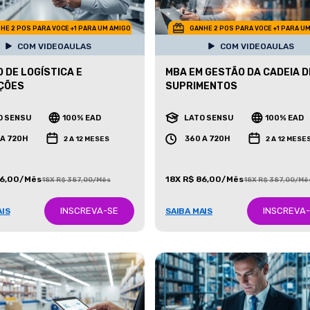
HE 2 POS PARA VOCE +1 PARA UM AMIGO
GANHE 2 POS PARA VOCE +1 PARA U
COM VIDEOAULAS
COM VIDEOAULAS
 DE LOGÍSTICA E
MBA EM GESTÃO DA CADEIA D
ÇÕES
SUPRIMENTOS
O SENSU
100% EAD
LATO SENSU
100% EAD
 A 720H
360 A 720H
2 A 12 MESES
2 A 12 MESE
86,00/Mês
18X R$ 86,00/Mês
18X R$ 387,00/Mês
18X R$ 387,00/Mê
INSCREVA-SE
INSCREVA
AIS
SAIBA MAIS