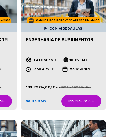
M AMIGO
GANHE 2 POS PARA VOCE +1 PARA UM AMIGO
COM VIDEOAULAS
COM
ENGENHARIA DE SUPRIMENTOS
LATO SENSU
100% EAD
360 A 720H
S
2 A 12 MESES
18X R$ 86,00/Mês
s
18X R$ 387,00/Mês
-SE
INSCREVA-SE
SAIBA MAIS