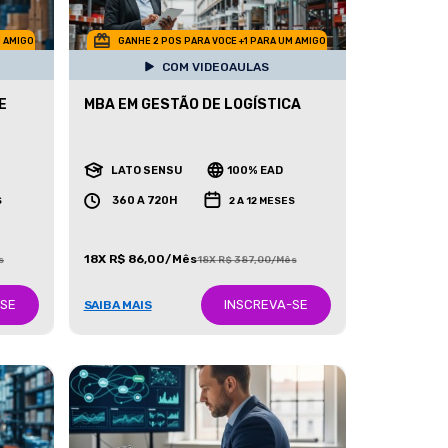
M AMIGO
GANHE 2 POS PARA VOCE +1 PARA UM AMIGO
COM VIDEOAULAS
E
MBA EM GESTÃO DE LOGÍSTICA
LATO SENSU
100% EAD
360 A 720H
S
2 A 12 MESES
18X R$ 86,00/Mês
s
18X R$ 387,00/Mês
-SE
INSCREVA-SE
SAIBA MAIS