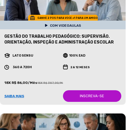
GANHE 2 POS PARA VOCE +1 PARA UM AMIGO
COM VIDEOAULAS
GESTÃO DO TRABALHO PEDAGÓGICO: SUPERVISÃO.
ORIENTAÇÃO, INSPEÇÃO E ADMINISTRAÇÃO ESCOLAR
LATO SENSU
100% EAD
360 A 720H
2 A 12 MESES
18X R$ 86,00/Mês
18X R$ 387,00/Mês
INSCREVA-SE
SAIBA MAIS