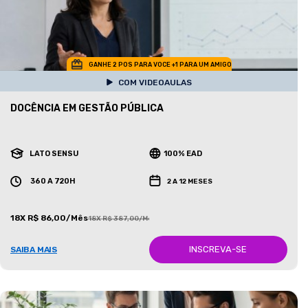
GANHE 2 POS PARA VOCE +1 PARA UM AMIGO
COM VIDEOAULAS
DOCÊNCIA EM GESTÃO PÚBLICA
LATO SENSU
100% EAD
360 A 720H
2 A 12 MESES
18X R$ 86,00/Mês
18X R$ 387,00/Mês
INSCREVA-SE
SAIBA MAIS