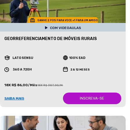
GANHE 2 POS PARA VOCE +1 PARA UM AMIGO
COM VIDEOAULAS
GEORREFERENCIAMENTO DE IMÓVEIS RURAIS
LATO SENSU
100% EAD
360 A 720H
2 A 12 MESES
18X R$ 86,00/Mês
18X R$ 387,00/Mês
INSCREVA-SE
SAIBA MAIS