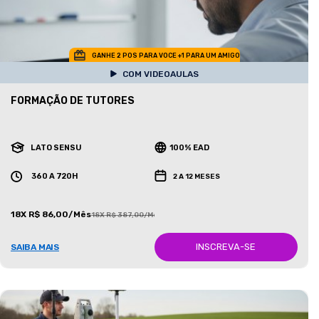
GANHE 2 POS PARA VOCE +1 PARA UM AMIGO
COM VIDEOAULAS
FORMAÇÃO DE TUTORES
LATO SENSU
100% EAD
360 A 720H
2 A 12 MESES
18X R$ 86,00/Mês
18X R$ 387,00/Mês
INSCREVA-SE
SAIBA MAIS