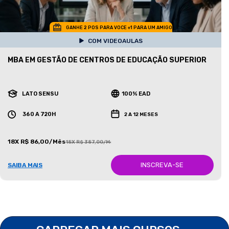
GANHE 2 POS PARA VOCE +1 PARA UM AMIGO
COM VIDEOAULAS
MBA EM GESTÃO DE CENTROS DE EDUCAÇÃO SUPERIOR
LATO SENSU
100% EAD
360 A 720H
2 A 12 MESES
18X R$ 86,00/Mês
18X R$ 387,00/Mês
INSCREVA-SE
SAIBA MAIS