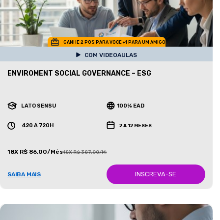
GANHE 2 POS PARA VOCE +1 PARA UM AMIGO
COM VIDEOAULAS
ENVIROMENT SOCIAL GOVERNANCE – ESG
LATO SENSU
100% EAD
420 A 720H
2 A 12 MESES
18X R$ 86,00/Mês
18X R$ 387,00/Mês
INSCREVA-SE
SAIBA MAIS