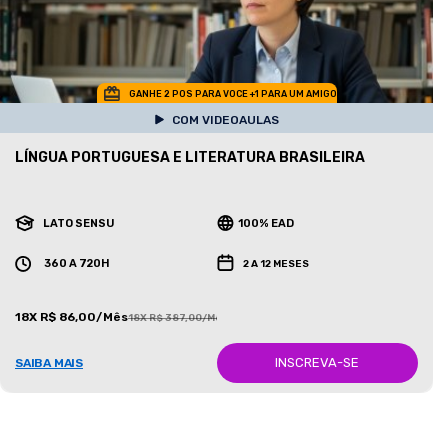
GANHE 2 POS PARA VOCE +1 PARA UM AMIGO
COM VIDEOAULAS
LÍNGUA PORTUGUESA E LITERATURA BRASILEIRA
LATO SENSU
100% EAD
360 A 720H
2 A 12 MESES
18X R$ 86,00/Mês
18X R$ 387,00/Mês
INSCREVA-SE
SAIBA MAIS